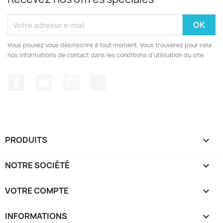
Vous pouvez vous désinscrire à tout moment. Vous trouverez pour cela
nos informations de contact dans les conditions d'utilisation du site.
Facebook
Twitter
Instagram
Discord
PRODUITS

NOTRE SOCIÉTÉ

VOTRE COMPTE

INFORMATIONS
keyboard_arrow_down