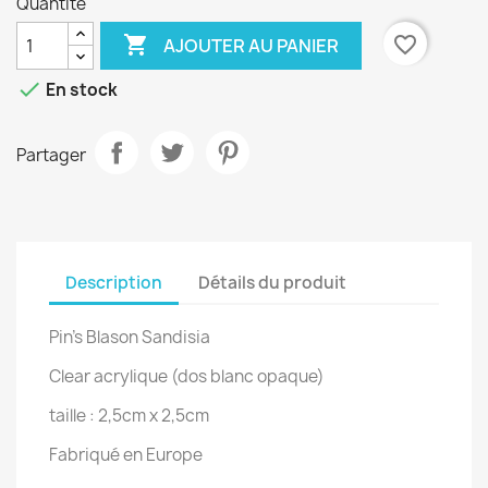
Quantité

favorite_border
AJOUTER AU PANIER

En stock
Partager
Description
Détails du produit
Pin's Blason Sandisia
Clear acrylique (dos blanc opaque)
taille : 2,5cm x 2,5cm
Fabriqué en Europe